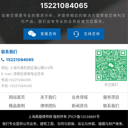
15221084065
如果您需要专业的需求分析，并提供相应的解决方案帮助您顺利交
付产品，我们会有专业的业务经理为您服务。
客服咨询
在线咨询
联系我们
15221084065
地址: 上海市浦东新区福山路519号
E-mail: 请微信或者电话咨询
电话:15221084065
关注我们
手机: 15221084065
网站首页
关于我们
业务领域
服务项目
精品案例
律师团队
新闻资讯
联系我们
上海离婚律师网 版权所有 沪ICP备12036691号
我们专业提供公司业务、建筑工程、合同与担保、诉讼与仲裁、婚姻与财产继承、