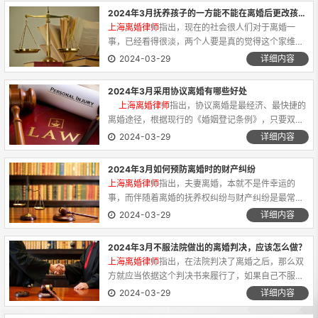
与丈夫办理离婚时...
2024年3月抚养孩子的一方能不能在离婚后更改孩子的姓氏？
上海离婚律师
指出，现在的社会很人们对于离婚一
事，已经看得很淡，两个人要是真的觉得这个家维持
不下去了，便离婚，说散就散；也有家庭为了孩子的
2024-03-29
详细内容
成长着想，不想让孩子从小就有心理阴影，便一忍再
忍。只是就算离了婚...
2024年3月采用协议离婚有哪些好处
上海离婚律师
指出，协议离婚是最经济、最快捷的
离婚途径，根据现行的《婚姻登记条例》，只要双方
就协议离婚相关问题已达成合议，民政局婚姻登记机
2024-03-29
详细内容
关当场就可以办出，双方就从法律上解除了婚姻关
系。 具体来讲，...
2024年3月如何预防离婚时的财产纠纷
上海离婚律师
指出，夫妻离婚，本就不是件幸运的
事，而伴随着离婚的抚养权纠纷与财产纠纷是最常见
的，这两种争议也给双方带来了不快。那么如何预防
2024-03-29
详细内容
离婚时的财产纠纷?了解相关内容有助于当事人维护自
己的权益，预防风险...
2024年3月不服法院做出的离婚判决，应该怎么做？
上海离婚律师
指出，在法院判决了离婚之后，那么双
方就应当依据这个判决书来履行了，如果自己不服法
院作出的判决的话，应当如何进行处理呢？下面，为
2024-03-29
详细内容
了帮助大家更好的了解相关法律知识，整理了以下的