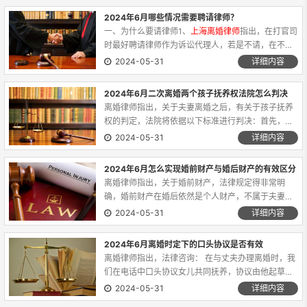
讼。人民法院审理离婚...
2024年6月哪些情况需要聘请律师？
一、为什么要请律师1、
上海离婚律师
指出，在打官司
时最好聘请律师作为诉讼代理人，若是不请，在不清
楚相关法律法规时，也应该向律师进行一些咨询。2、
2024-05-31
详细内容
原因如下：首先，律师通晓法律，能够指点迷津，较
快而准确地指出...
2024年6月二次离婚两个孩子抚养权法院怎么判决
离婚律师指出，关于夫妻离婚之后，有关于孩子抚养
权的判定，法院将依据以下标准进行判决：首先，若
孩子未满两周岁，那么抚养权通常会授予母亲。如若
2024-05-31
详细内容
母亲存在如下情况，那么抚养权可能会被判给父亲：
（1）患有长时间难...
2024年6月怎么实现婚前财产与婚后财产的有效区分
离婚律师指出，关于婚前财产，法律规定得非常明
确，婚前财产在婚后依然是个人财产，不属于夫妻共
同财产。 但是，如何证明婚前财产确实是你的婚
2024-05-31
详细内容
前个人财产，确是一个难题。 比如说，你婚前在
银行卡上有50万元的...
2024年6月离婚时定下的口头协议是否有效
离婚律师指出，法律咨询： 在与丈夫办理离婚时，我
们在电话中口头协议女儿共同抚养，协议由他起草，
但当他把协议书拿给我看时，变成女儿抚养权归他，
2024-05-31
详细内容
抚养费一人一半，与当初的口头协议的法律咨询：在