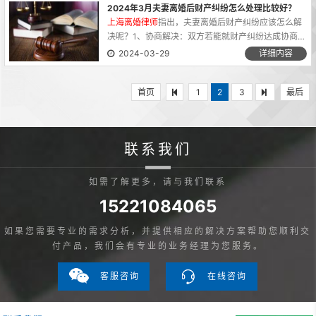
内容，希望对您有...
2024年3月夫妻离婚后财产纠纷怎么处理比较好？
上海离婚律师
指出，夫妻离婚后财产纠纷应该怎么解
决呢？1、协商解决：双方若能就财产纠纷达成协商是
最好的解决方法，不过能协商解决的情况很少，大部
2024-03-29
详细内容
分由于财产纠纷案件的复杂性等原因导致协商无果。
2、提起财产诉讼...
首页
1
2
3
最后
联系我们
如需了解更多，请与我们联系
15221084065
如果您需要专业的需求分析，并提供相应的解决方案帮助您顺利交
付产品，我们会有专业的业务经理为您服务。
客服咨询
在线咨询