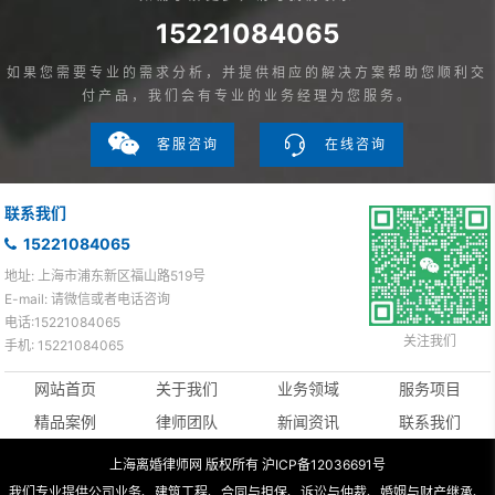
15221084065
如果您需要专业的需求分析，并提供相应的解决方案帮助您顺利交
付产品，我们会有专业的业务经理为您服务。
客服咨询
在线咨询
联系我们
15221084065
地址: 上海市浦东新区福山路519号
E-mail: 请微信或者电话咨询
电话:15221084065
关注我们
手机: 15221084065
网站首页
关于我们
业务领域
服务项目
精品案例
律师团队
新闻资讯
联系我们
上海离婚律师网 版权所有 沪ICP备12036691号
我们专业提供公司业务、建筑工程、合同与担保、诉讼与仲裁、婚姻与财产继承、